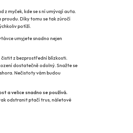
d z myček, kde se s ní umývají auta.
 proudu. Díky tomu se tak zúročí
chkoliv potíží.
ytávce umyjete snadno nejen
istit z bezprostřední blízkosti.
škození dostatečně odolný. Snažte se
ze shora. Nečistoty vám budou
ost a velice snadno se používá.
ak odstranit ptačí trus, náletové