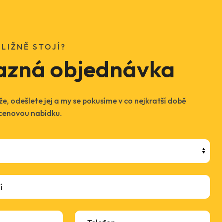
LIŽNĚ STOJÍ?
azná objednávka
e, odešlete jej a my se pokusíme v co nejkratší době
 cenovou nabídku.