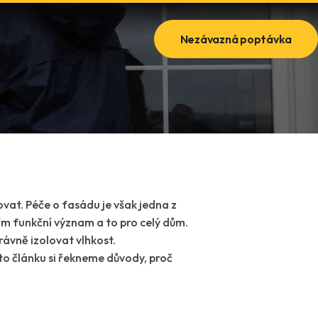
Nezávazná poptávka
ovat. Péče o fasádu je však jedna z
ím funkční význam a to pro celý dům.
ávně izolovat vlhkost.
to článku si řekneme důvody, proč