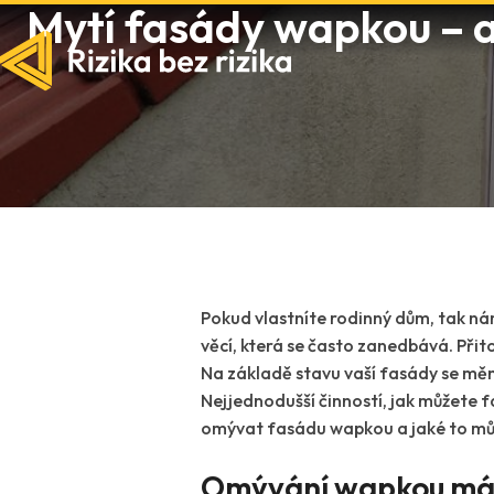
Mytí fasády wapkou – 
Pokud vlastníte rodinný dům, tak nám
věcí, která se často zanedbává. Při
Na základě stavu vaší fasády se měn
Nejjednodušší činností, jak můžete fa
omývat fasádu wapkou a jaké to můž
Omývání wapkou má 