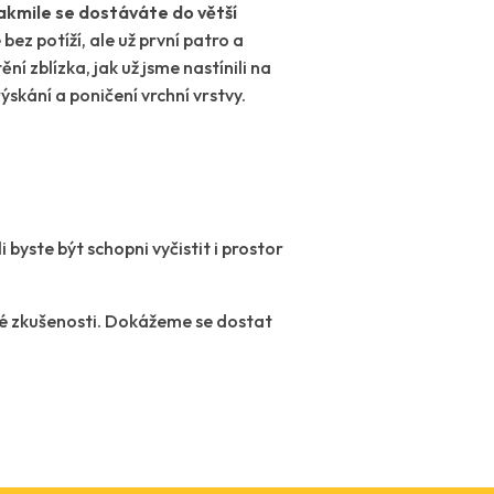
akmile se dostáváte do větší
 bez potíží, ale už první patro a
í zblízka, jak už jsme nastínili na
ýskání a poničení vrchní vrstvy.
byste být schopni vyčistit i prostor
é zkušenosti. Dokážeme se dostat