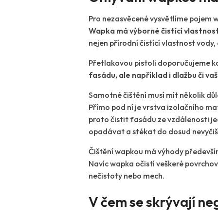
Pro nezasvěcené vysvětlíme pojem wap
Wapka má výborné čistící vlastnost
nejen přírodní čistící vlastnost vody
Přetlakovou pistoli doporučujeme k
fasádu, ale například i dlažbu či va
Samotné čištění musí mít několik důle
Přímo pod ní je vrstva izolačního ma
proto čistit fasádu ze vzdálenosti j
opadávat a stékat do dosud nevyčiště
Čištění wapkou má výhody především
Navíc wapka očistí veškeré povrchové
nečistoty nebo mech.
V čem se skrývají ne