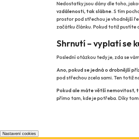
Nedostatky jsou dány dle toho, jakou
vzdálenosti, tak slábne
. S tím pocho
prostor pod střechou je vhodnější řeš
začátku článku. Pokud totiž pustíte d
Shrnutí – vyplatí se
Poslední otázkou tedy je, zda se vám
Ano, pokud se jedná o drobnější př
pod střechou zcela sami. Ten totiž na
Pokud ale máte větší nemovitost, ta
přímo tam, kde je potřeba. Díky tom
Nastavení cookies