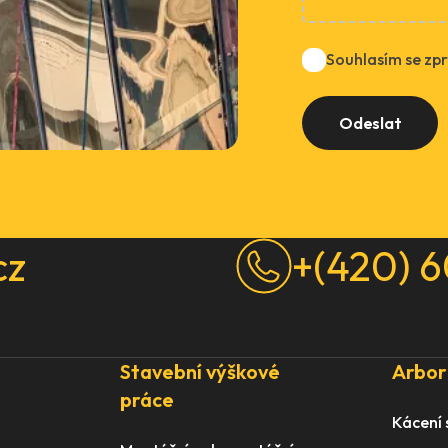
Souhlasím se zp
cz
+(420) 6
Stavební výškové
Arbor
práce
Kácení