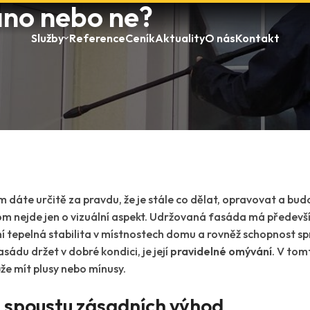
ano nebo ne?
Služby
Reference
Ceník
Aktuality
O nás
Kontakt
 dáte určitě za pravdu, že je stále co dělat, opravovat a bud
tom nejde jen o vizuální aspekt. Udržovaná fasáda má předevš
í tepelná stabilita v místnostech domu a rovněž schopnost spr
sádu držet v dobré kondici, je její
pravidelné omývání
. V tom
e mít plusy nebo mínusy.
spoustu zásadních výhod