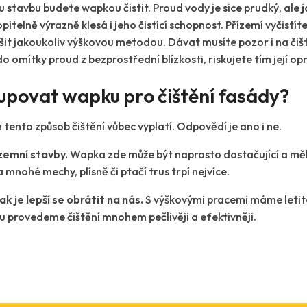
 stavbu budete wapkou čistit. Proud vody je sice prudký, ale
j
pitelně výrazně klesá i jeho čistící schopnost. Přízemí vyčistíte
it jakoukoliv výškovou metodou. Dávat musíte pozor i na čištěn
o omítky proud z bezprostřední blízkosti, riskujete tím její opr
 kupovat wapku pro čištění fasády?
 tento způsob čištění vůbec vyplatí. Odpovědí je ano i ne.
ízemní stavby.
Wapka zde může být naprosto dostačující a měli 
 mnohé mechy, plísně či ptačí trus trpí nejvíce.
k je lepší se obrátit na nás.
S výškovými pracemi máme letit
u provedeme čištění mnohem pečlivěji a efektivněji.