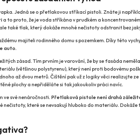
ka. Jedná se o přetlakovou stříkací pistoli. Znáte ji napříkla
i
a to proto, že je voda stříkána v prudkém a koncentrovaném
, ale také tlak, který dokáže mnohé nečistoty odstranit bez jaký
aždému majiteli rodinného domu s pozemkem. Díky této vych
še auto
.
žitých zásad. Tím prvním je varování, že by se fasáda neměla č
teriálu (většinou polystyrenu), který není proti bodovému po
ednoho až dvou metrů. Čištění pak už z logiky věci realizujte 
né plochy a nepřiděláte si tak jakoukoliv práci navíc.
 ve své nenáročnosti.
Přetlaková pistole není drahá záležit
 nečistoty, které se nevsakují hluboko do materiálu. Dokáže t
gativa?