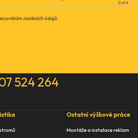
0
of 4
racováním osobních údajů
07 524 264
istika
Ostatní výškové práce
 stromů
Montáže a instalace reklam