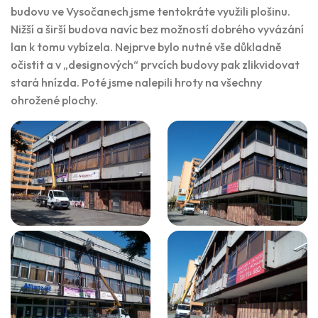
budovu ve Vysočanech jsme tentokráte využili plošinu.
Nižší a širší budova navíc bez možností dobrého vyvázání
lan k tomu vybízela. Nejprve bylo nutné vše důkladně
očistit a v „designových“ prvcích budovy pak zlikvidovat
stará hnízda. Poté jsme nalepili hroty na všechny
ohrožené plochy.