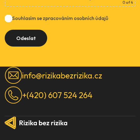
0
of 4
Souhlasím se zpracováním osobních údajů
info@rizikabezrizika.cz
+(420) 607 524 264