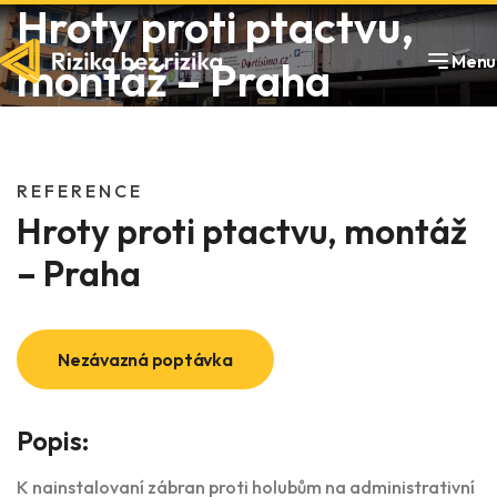
Hroty proti ptactvu,
Menu
montáž – Praha
REFERENCE
Hroty proti ptactvu, montáž
– Praha
Nezávazná poptávka
Popis:
K nainstalovaní zábran proti holubům na administrativní