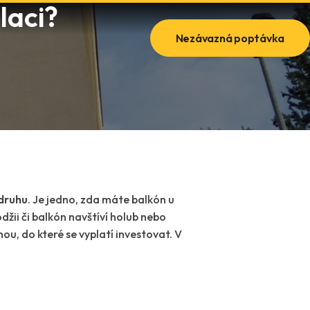
laci?
Nezávazná poptávka
 druhu
. Je jedno, zda máte balkón u
žii či balkón navštíví holub nebo
u, do které se vyplatí investovat. V