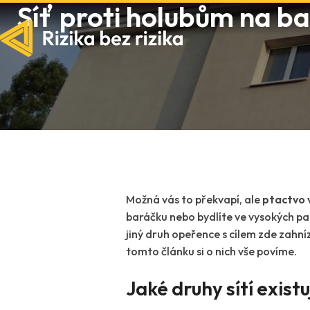
Síť proti holubům na bal
Možná vás to překvapí, ale
ptactvo 
baráčku nebo bydlíte ve vysokých pa
jiný druh opeřence s cílem zde zahní
tomto článku si o nich vše povíme.
Jaké druhy sítí exist