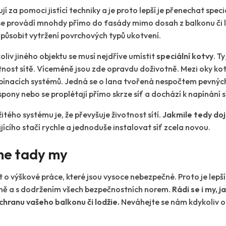
ují za pomoci jistící techniky a je proto lepší je přenechat spe
se provádí mnohdy přímo do fasády mimo dosah z balkonu či lo
způsobit vytržení povrchových typů ukotvení.
oliv jiného objektu se musí nejdříve umístit
speciální kotvy
. T
votnost sítě. Víceméně jsou zde opravdu doživotně. Mezi oky kot
apínacích systémů. Jedná se o lana tvořená nespočtem pevnýc
spony nebo se proplétají přímo skrze síť a dochází k napínání s
tého systému je, že převyšuje životnost sítí.
Jakmile tedy doj
ícího stačí rychle a jednoduše instalovat síť zcela novou.
me tady my
 o výškové práce, které jsou vysoce nebezpečné. Proto je lepší 
vně a s dodržením všech bezpečnostních norem.
Rádi se i my, 
chranu vašeho balkonu či lodžie.
Neváhejte se nám kdykoliv o