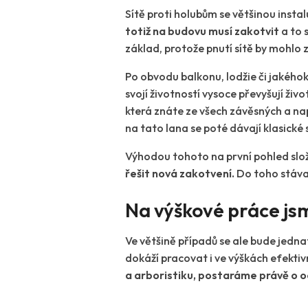
Sítě proti holubům se většinou instal
totiž na budovu musí zakotvit
a to 
základ, protože pnutí sítě by mohlo 
Po obvodu balkonu, lodžie či jakéhok
svojí životností vysoce převyšují ži
která znáte ze všech závěsných a n
na tato lana se poté
dávají klasické 
Výhodou tohoto na první pohled složi
řešit nová zakotvení.
Do toho stávaj
Na výškové práce js
Ve většině případů se ale bude jednat
dokáží pracovat i ve výškách efekti
a arboristiku, postaráme právě o o