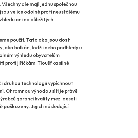
y. Všechny ale mají jednu společnou
é jsou velice odolné proti neustálému
 vzhledu ani na důležitých
ceme použít.
Tato oka jsou dost
ry jako balkón, lodžii nebo podhledy u
 volném výhledu obyvatelům
í proti jiřičkám. Tloušťka silné
 či druhou technologii vypíchnout
ení. Ohromnou výhodou sítí je právě
ýrobců garanci kvality mezi deseti
ně poškozeny
. Jejich následující