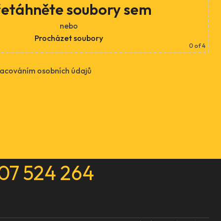
řetáhněte soubory sem
nebo
Procházet soubory
0
of 4
racováním osobních údajů
07 524 264