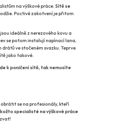
cialistům na výškové práce.
Sítě se
džie. Poctivé zakotvení je přitom
y jsou ideálně z nerezového kovu a
ev se potom instalují napínací lana,
h drátů ve stočeném svazku. Teprve
ítě jako takové.
de k poničení sítě, tak nemusíte
obrátit se na profesionály, kteří
jakožto specialisté na výškové práce
zvat!