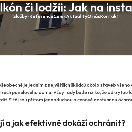
kón či lodžii: Jak na insta
Služby
Reference
Ceník
Aktuality
O nás
Kontakt
všeobecně je jedním z největších škůdců okolo staveb všeho
trech panelového domu. Vždy tady bude riziko, že odkrytou lod
zdit. Sítě jsou přitom jednoduchou a cenově dostupnou ochrano
ují a jak efektivně dokáží ochránit?