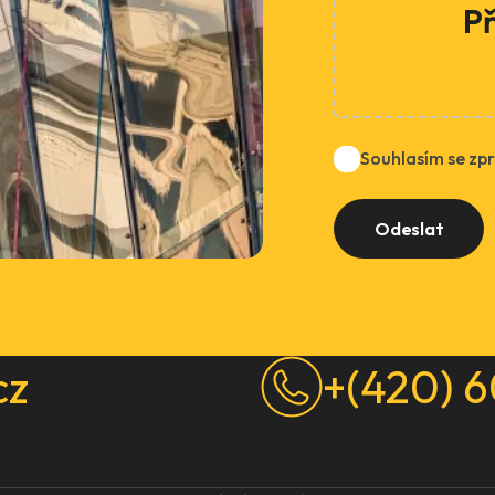
P
Souhlasím se zp
cz
+(420) 6