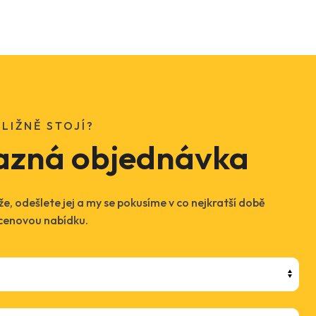
LIŽNĚ STOJÍ?
azná objednávka
e, odešlete jej a my se pokusíme v co nejkratší době
 cenovou nabídku.