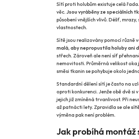
Sítí proti holubům existuje celá řad
věc.
Jsou vyráběny ze speciálních t
působení vnějších vlivů. Déšť, mrazy, 
vlastnostech.
Sítě jsou realizovány pomocí různě v
malá, aby nepropustila holuby ani d
střech. Zároveň ale není síť přehna
nemovitosti. Průměrná velikost oka je 
směsi tkanin se pohybuje okolo jedn
Standardní dělení sítí je často na u
oproti konkurenci. Jenže obě dvě si 
jejich již zmíněná trvanlivost. Při 
až patnácti lety. Zpravidla se ale
sít
výměna pak není problém.
Jak probíhá montáž s