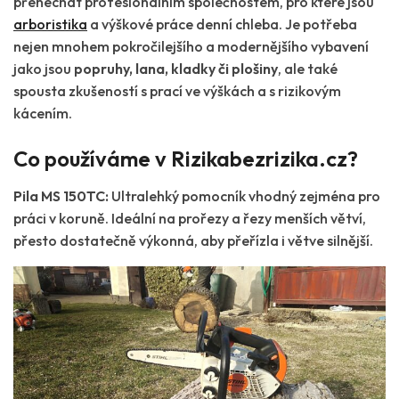
přenechat profesionálním společnostem, pro které jsou
arboristika
a výškové práce denní chleba. Je potřeba
nejen mnohem pokročilejšího a modernějšího vybavení
jako jsou
popruhy, lana, kladky či plošiny
, ale také
spousta zkušeností s prací ve výškách a s rizikovým
kácením.
Co používáme v Rizikabezrizika.cz?
Pila MS 150TC:
Ultralehký pomocník vhodný zejména pro
práci v koruně. Ideální na prořezy a řezy menších větví,
přesto dostatečně výkonná, aby přeřízla i větve silnější.