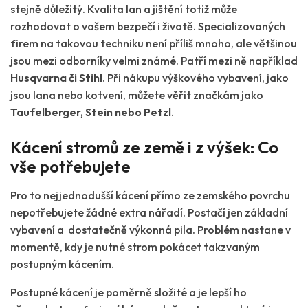
stejně důležitý. Kvalita lan a jištění totiž může
rozhodovat o vašem bezpečí i životě. Specializovaných
firem na takovou techniku není příliš mnoho, ale většinou
jsou mezi odborníky velmi známé. Patří mezi ně například
Husqvarna či Stihl
. Při nákupu výškového vybavení, jako
jsou lana nebo kotvení, můžete věřit značkám jako
Taufelberger, Stein nebo Petzl
.
Kácení stromů ze země i z výšek: Co
vše potřebujete
Pro to nejjednodušší kácení přímo ze zemského povrchu
nepotřebujete žádné extra nářadí. Postačí jen základní
vybavení a dostatečně výkonná pila. Problém nastane v
momentě, kdy je nutné strom pokácet takzvaným
postupným kácením.
Postupné kácení je poměrně složité a je lepší ho