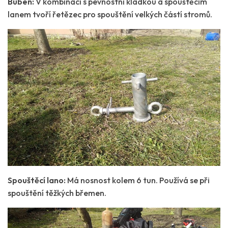
Buben:
V kombinaci s pevnostní kladkou a spouštěcím
lanem tvoří řetězec pro spouštění velkých částí stromů.
Spouštěcí lano:
Má nosnost kolem 6 tun. Používá se při
spouštění těžkých břemen.