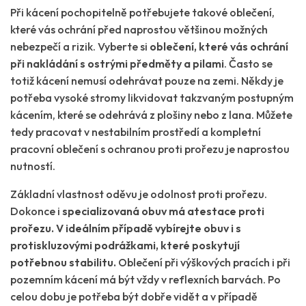
Při kácení pochopitelně potřebujete takové oblečení,
které vás ochrání před naprostou většinou možných
nebezpečí a rizik. Vyberte si
oblečení, které vás ochrání
při nakládání s ostrými předměty a pilami
. Často se
totiž kácení nemusí odehrávat pouze na zemi. Někdy je
potřeba vysoké stromy likvidovat takzvaným postupným
kácením, které se odehrává z plošiny nebo z lana. Můžete
tedy pracovat v nestabilním prostředí a kompletní
pracovní oblečení s ochranou proti prořezu je naprostou
nutností.
Základní vlastnost oděvu je odolnost proti prořezu.
Dokonce i
specializovaná obuv má atestace proti
prořezu. V ideálním případě vybírejte obuv i s
protiskluzovými podrážkami, které poskytují
potřebnou stabilitu.
Oblečení při výškových pracích i při
pozemním kácení má být vždy v reflexních barvách. Po
celou dobu je potřeba být dobře vidět a v případě