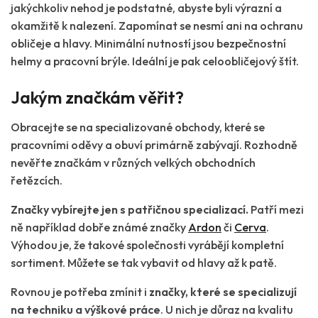
jakýchkoliv nehod je podstatné, abyste byli výrazní a
okamžitě k nalezení. Zapomínat se nesmí ani na ochranu
obličeje a hlavy. Minimální nutností jsou bezpečnostní
helmy a pracovní brýle. Ideální je pak celoobličejový štít.
Jakým značkám věřit?
Obracejte se na specializované obchody, které se
pracovními oděvy a obuví primárně zabývají. Rozhodně
nevěřte značkám v různých velkých obchodních
řetězcích.
Značky vybírejte jen s patřičnou specializací.
Patří mezi
ně například dobře známé značky
Ardon
či
Cerva
.
Výhodou je, že takové společnosti vyrábějí kompletní
sortiment. Můžete se tak vybavit od hlavy až k patě.
Rovnou je potřeba zmínit i
značky, které se specializují
na techniku a výškové práce
. U nich je důraz na kvalitu